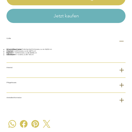
Jetzt kaufen
Größe
Miracle/NewComer:
Frühchen bis 3/4 Monate, ca. 44–56/62 cm
Charmer:
3–6/9 Monate, ca. 62–68/74 cm
Explorer:
6–12/18 Monate, ca. 68–80/86 cm
Adventurer+:
1–4 Jahre, ca. 80–100 cm
Material
Pflegehinweis
Herstellerinformation