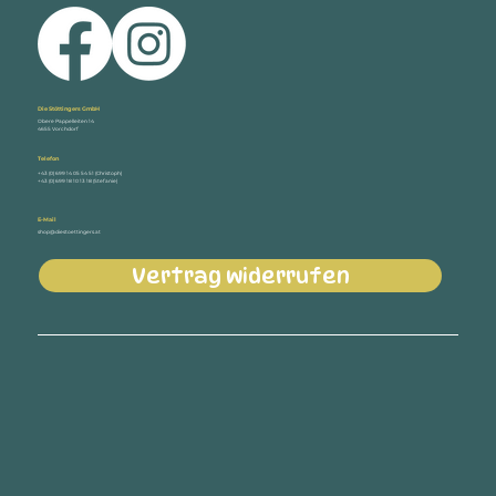
Die Stöttingers GmbH
Obere Pappelleiten 14
4655 Vorchdorf
Telefon
+43 (0) 699 14 05 54 51 (Christoph)
+43 (0) 699 18 10 13 18 (Stefanie)
E-Mail
shop@diestoettingers.at
Vertrag widerrufen