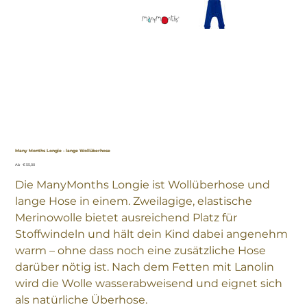
Many Months Longie - lange Wollüberhose
Preis
Ab
€ 55,00
Die ManyMonths Longie ist Wollüberhose und
lange Hose in einem. Zweilagige, elastische
Merinowolle bietet ausreichend Platz für
Stoffwindeln und hält dein Kind dabei angenehm
warm – ohne dass noch eine zusätzliche Hose
darüber nötig ist. Nach dem Fetten mit Lanolin
wird die Wolle wasserabweisend und eignet sich
als natürliche Überhose.