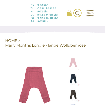
MO
9-12 Uhr
DI
Geschlossen
MI
9-12 Uhr
DO
9-12 & 14-18 Uhr
FR
9-12 & 14-18 Uhr
SA
9-13 Uhr
HOME
>
Many Months Longie - lange Wollüberhose