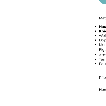
Mat
Hau
Kni
Weic
Dop
Mer
Eig
Atm
Tem
Feu
Pfl
Her