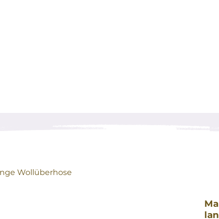
ange Wollüberhose
Ma
la