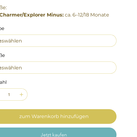
ße:
Charmer/Explorer Minus:
ca. 6–12/18 Monate
be
ße
ahl
zum Warenkorb hinzufügen
Jetzt kaufen