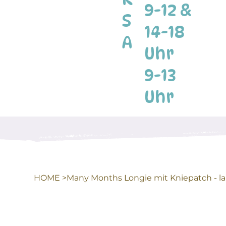
9-12 &
S
14-18
A
Uhr
9-13
Uhr
HOME
>
Many Months Longie mit Kniepatch - l