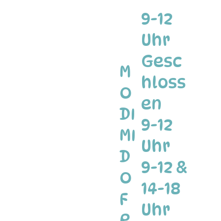
9-12
Uhr
Gesc
M
hloss
O
en
DI
9-12
MI
Uhr
D
9-12 &
O
14-18
F
Uhr
R