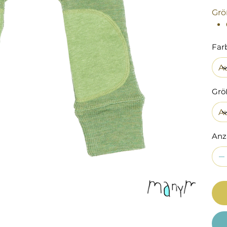
Grö
Far
Grö
Anz