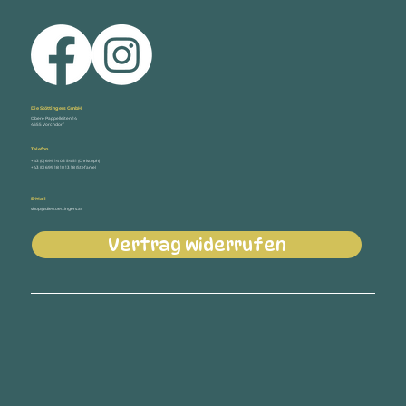
Die Stöttingers GmbH
Obere Pappelleiten 14
4655 Vorchdorf
Telefon
+43 (0) 699 14 05 54 51 (Christoph)
+43 (0) 699 18 10 13 18 (Stefanie)
E-Mail
shop@diestoettingers.at
Vertrag widerrufen