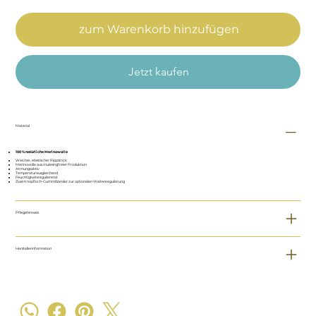
zum Warenkorb hinzufügen
Jetzt kaufen
Material
100 % natürliche Merinowolle
Weicher, elastischer Rippstrick
Merinowolle aus mulesingfreier Produktion
Atmungsaktiv
Temperaturausgleichend
Feuchtigkeitsregulierend
Zwei Knopfloch-Gummibänder zur optionalen Weitenregulierung
Pflegehinweis
Herstellerinformation