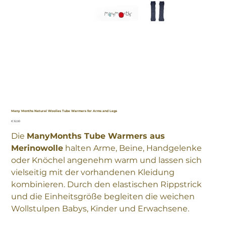
Many Months Natural Woolies Tube Warmers for Arms and Legs
Preis
€ 32,00
Die
ManyMonths Tube Warmers aus
Merinowolle
halten Arme, Beine, Handgelenke
oder Knöchel angenehm warm und lassen sich
vielseitig mit der vorhandenen Kleidung
kombinieren. Durch den elastischen Rippstrick
und die Einheitsgröße begleiten die weichen
Wollstulpen Babys, Kinder und Erwachsene.