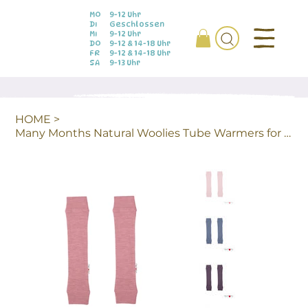
MO
9-12 Uhr
DI
Geschlossen
MI
9-12 Uhr
DO
9-12 & 14-18 Uhr
FR
9-12 & 14-18 Uhr
SA
9-13 Uhr
HOME
>
Many Months Natural Woolies Tube Warmers for Arms and Legs