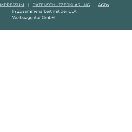
IMPRESSUM
|
DATENSCHUTZERKLÄRUNG
|
AGBs
In Zusammenarbeit mit der
CLA
Werbeagentur GmbH