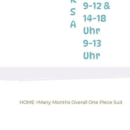
9-12 &
S
14-18
A
Uhr
9-13
Uhr
HOME
>
Many Months Overall One Piece Suit