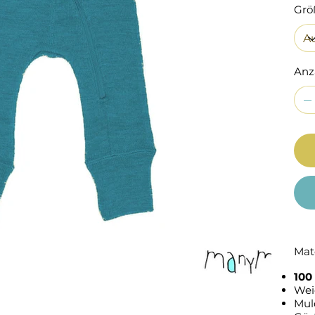
Grö
Anz
Mat
100
Weic
Mul