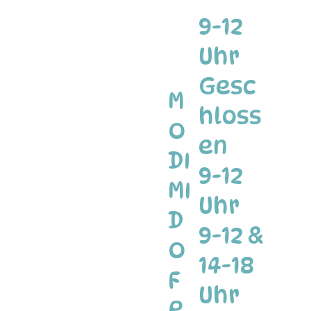
9-12
Uhr
Gesc
M
hloss
O
en
DI
9-12
MI
Uhr
D
9-12 &
O
14-18
F
Uhr
R