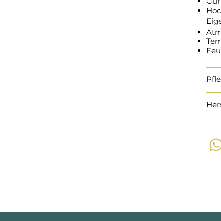
Gür
Hoc
Eig
Atm
Tem
Feu
Pfl
Her