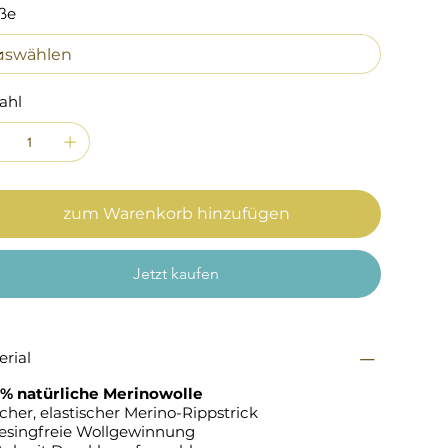
ße
ahl
zum Warenkorb hinzufügen
Jetzt kaufen
erial
 % natürliche Merinowolle
her, elastischer Merino-Rippstrick
esingfreie Wollgewinnung