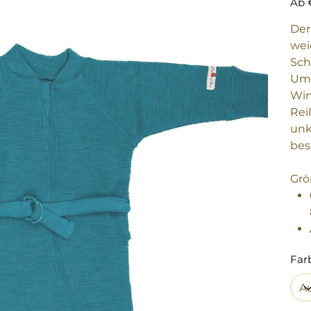
Ab
De
wei
Sch
Ums
Win
Rei
unk
bes
Grö
Far