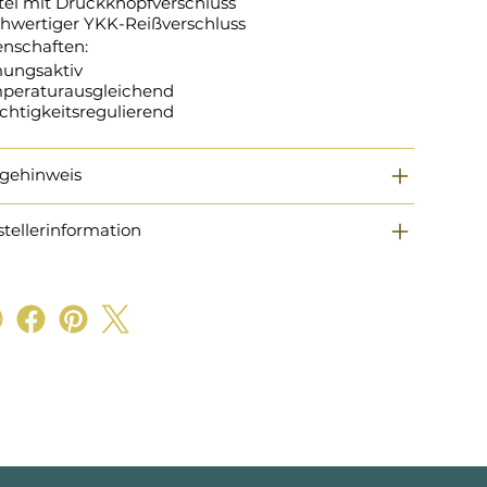
tel mit Druckknopfverschluss
hwertiger YKK-Reißverschluss
enschaften:
ungsaktiv
peraturausgleichend
chtigkeitsregulierend
egehinweis
stellerinformation