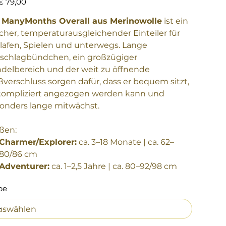
€ 79,00
r
ManyMonths Overall aus Merinowolle
ist ein
cher, temperaturausgleichender Einteiler für
lafen, Spielen und unterwegs. Lange
chlagbündchen, ein großzügiger
delbereich und der weit zu öffnende
ßverschluss sorgen dafür, dass er bequem sitzt,
ompliziert angezogen werden kann und
onders lange mitwächst.
ßen:
Charmer/Explorer:
ca. 3–18 Monate | ca. 62–
80/86 cm
Adventurer:
ca. 1–2,5 Jahre | ca. 80–92/98 cm
be