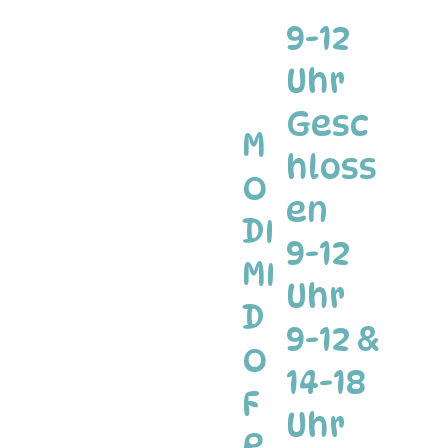
9-12
Uhr
Gesc
M
hloss
O
en
DI
9-12
MI
Uhr
D
9-12 &
O
14-18
F
Uhr
R