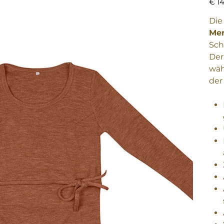
€ 1
Di
Mer
Sch
Der
wäh
der