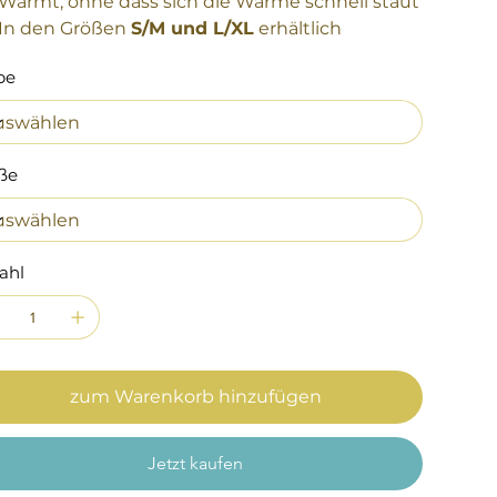
Wärmt, ohne dass sich die Wärme schnell staut
In den Größen
S/M und L/XL
erhältlich
be
ße
ahl
zum Warenkorb hinzufügen
Jetzt kaufen