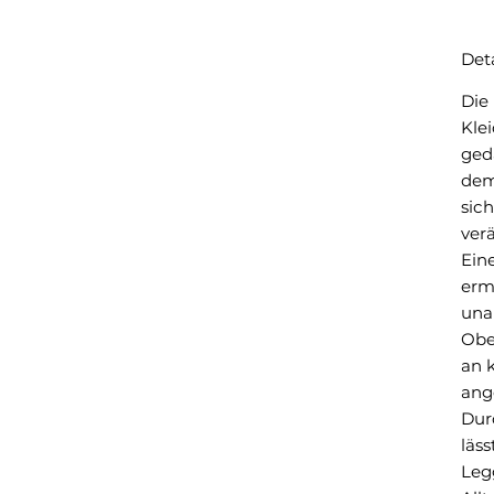
Deta
Die
Klei
geda
dem
sic
ver
Ein
erm
una
Obe
an 
ang
Durc
läss
Leg