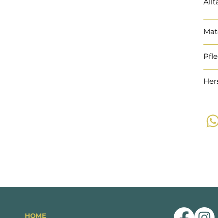
Allt
Mat
Pfl
Her
HOME