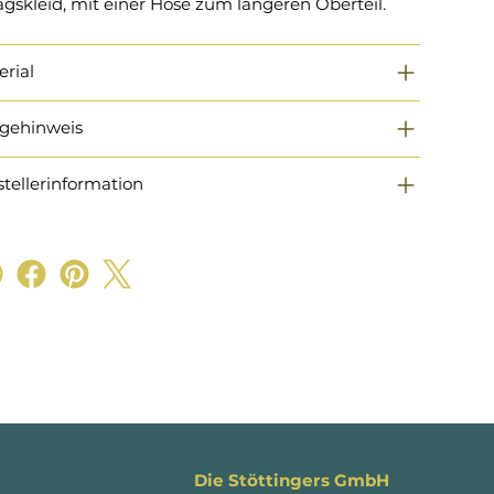
agskleid, mit einer Hose zum längeren Oberteil.
erial
egehinweis
stellerinformation
Die Stöttingers GmbH