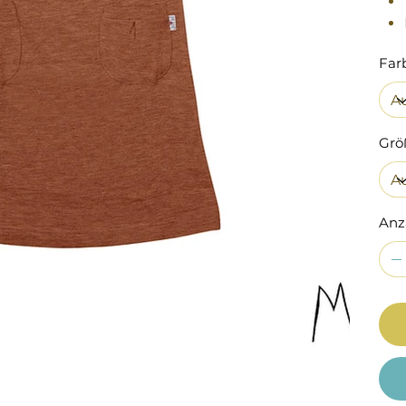
Far
Grö
Anz