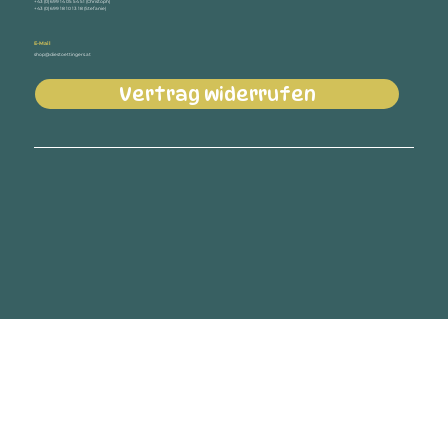
+43 (0) 699 14 05 54 51 (Christoph)
+43 (0) 699 18 10 13 18 (Stefanie)
E-Mail
shop@diestoettingers.at
Vertrag widerrufen