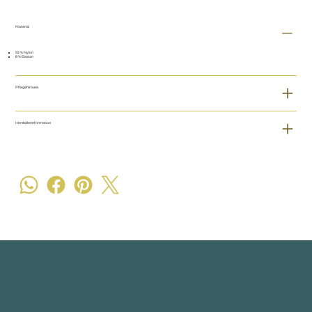
Material
92 % Nylon
8 % Elastan
Pflegehinweis
Herstellerinformation