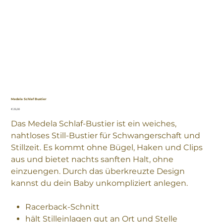
Medela Schlaf Bustier
Preis
€ 25,00
Das Medela Schlaf-Bustier ist ein weiches,
nahtloses Still-Bustier für Schwangerschaft und
Stillzeit. Es kommt ohne Bügel, Haken und Clips
aus und bietet nachts sanften Halt, ohne
einzuengen. Durch das überkreuzte Design
kannst du dein Baby unkompliziert anlegen.
Racerback-Schnitt
hält Stilleinlagen gut an Ort und Stelle