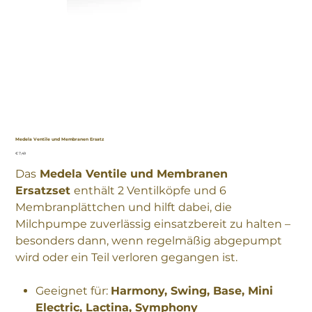
Medela Ventile und Membranen Ersatz
Preis
€ 7,49
Das
Medela Ventile und Membranen
Ersatzset
enthält 2 Ventilköpfe und 6
Membranplättchen und hilft dabei, die
Milchpumpe zuverlässig einsatzbereit zu halten –
besonders dann, wenn regelmäßig abgepumpt
wird oder ein Teil verloren gegangen ist.
Geeignet für:
Harmony, Swing, Base, Mini
Electric, Lactina, Symphony