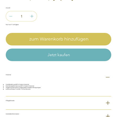
Anzahl
Nur noch 1 verfügbar
zum Warenkorb hinzufügen
Jetzt kaufen
Material
Ventilköpfe aus BPA-freiem Material
Membranplättchen aus BPA-freiem Material
Original-Ersatzteil für ausgewählte Medela Milchpumpen
Lieferumfang: 2 Ventile + 6 Membranen
Pflegehinweis
Herstellerinformation