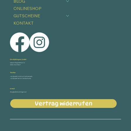
BLOG
ONLINESHOP
GUTSCHEINE
KONTAKT
Die Stöttingers GmbH
Obere Pappelleiten 14
4655 Vorchdorf
Telefon
+43 (0) 699 14 05 54 51 (Christoph)
+43 (0) 699 18 10 13 18 (Stefanie)
E-Mail
shop@diestoettingers.at
Vertrag widerrufen