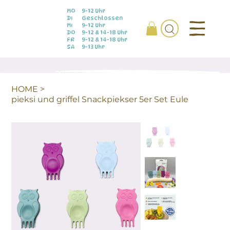
MO
9-12 Uhr
DI
Geschlossen
MI
9-12 Uhr
DO
9-12 & 14-18 Uhr
FR
9-12 & 14-18 Uhr
SA
9-13 Uhr
HOME
>
pieksi und griffel Snackpiekser 5er Set Eule