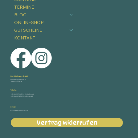
TERMINE
BLOG
ONLINESHOP
GUTSCHEINE
KONTAKT
Die Stöttingers GmbH
Obere Pappelleiten 14
4655 Vorchdorf
Telefon
+43 (0) 699 14 05 54 51 (Christoph)
+43 (0) 699 18 10 13 18 (Stefanie)
E-Mail
shop@diestoettingers.at
Vertrag widerrufen