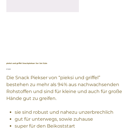
pieksi und griffel Snackpiekser 5er Set Eule
Preis
€ 9,00
Die Snack Piekser von “pieksi und griffel”
bestehen zu mehr als 94% aus nachwachsenden
Rohstoffen und sind für kleine und auch für große
Hände gut zu greifen.
sie sind robust und nahezu unzerbrechlich
gut für unterwegs, sowie zuhause
super für den Beikoststart