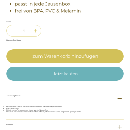
passt in jede Jausenbox
frei von BPA, PVC & Melamin
Anzahl
Nur noch 3 verfügbar
zum Warenkorb hinzufügen
Jetzt kaufen
Anwendungshinweis
bitte nur unter Aufsicht von Erwachsenen benutzen und regelmäßig kontrollieren
KEIN SPIELZEUG
Bitte immer die Temperatur der Nahrungsmittel überprüfen.
Die Snack Piekser sollten bitte vor dem ersten und nach jedem weiteren Gebrauch gründlich gereinigt werden
Reinigung