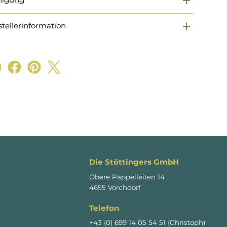
stellerinformation
Die Stöttingers GmbH
Obere Pappelleiten 14
4655 Vorchdorf
Telefon
+43 (0) 699 14 05 54 51 (Christoph)