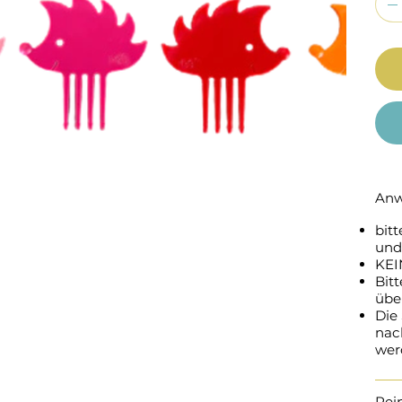
Anw
bit
und
KEI
Bit
übe
Die 
nac
wer
Rei