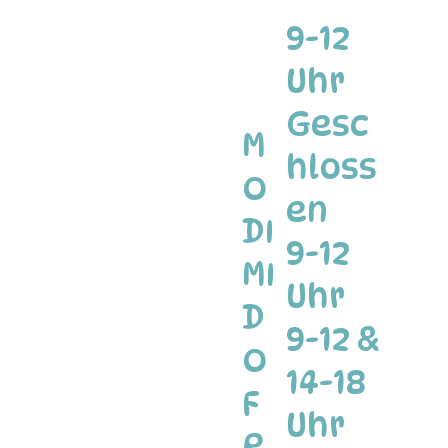
9-12
Uhr
Gesc
M
hloss
O
en
DI
9-12
MI
Uhr
D
9-12 &
O
14-18
F
Uhr
R