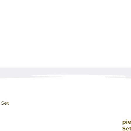
r Set
pie
Se