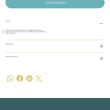
Jetzt kaufen
Material
Wollfleece: 100 % Wolle aus kontrolliert biologischer Tierhaltung
Kapuzenfutter: 100 % Baumwolle aus kontrolliert biologischem Anbau
GOTS-zertifiziert
Pflegehinweis
Herstellerinformation