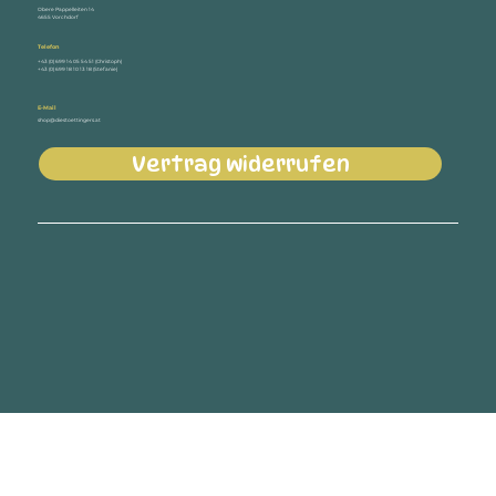
Obere Pappelleiten 14
4655 Vorchdorf
Telefon
+43 (0) 699 14 05 54 51 (Christoph)
+43 (0) 699 18 10 13 18 (Stefanie)
E-Mail
shop@diestoettingers.at
Vertrag widerrufen