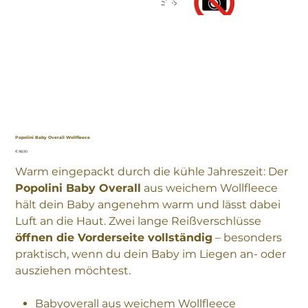
Popolini Baby Overall Wollfleece
Preis
€ 98,90
Warm eingepackt durch die kühle Jahreszeit: Der
Popolini Baby Overall
aus weichem Wollfleece
hält dein Baby angenehm warm und lässt dabei
Luft an die Haut. Zwei lange Reißverschlüsse
öffnen die Vorderseite vollständig
– besonders
praktisch, wenn du dein Baby im Liegen an- oder
ausziehen möchtest.
Babyoverall aus weichem Wollfleece