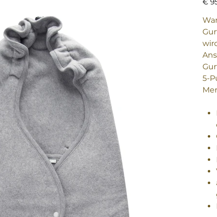
€ 9
War
Gur
wir
Ans
Gur
5-P
Mer