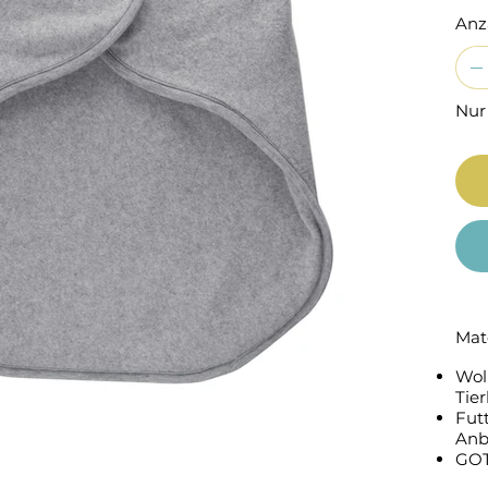
Anz
Nur
Mat
Woll
Tie
Fut
Anb
GOTS