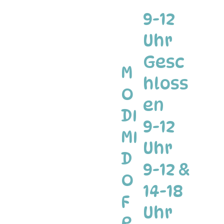
9-12
Uhr
Gesc
M
hloss
O
en
DI
9-12
MI
Uhr
D
9-12 &
O
14-18
F
Uhr
R