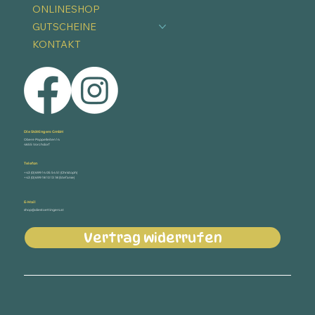
ONLINESHOP
GUTSCHEINE
KONTAKT
Die Stöttingers GmbH
Obere Pappelleiten 14
4655 Vorchdorf
Telefon
+43 (0) 699 14 05 54 51 (Christoph)
+43 (0) 699 18 10 13 18 (Stefanie)
E-Mail
shop@diestoettingers.at
Vertrag widerrufen