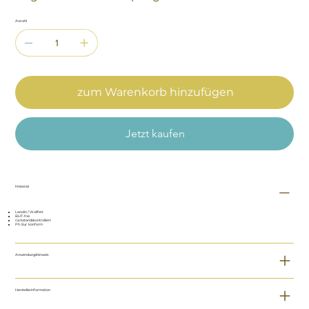
Anzahl
zum Warenkorb hinzufügen
Jetzt kaufen
Material
Lanolin / Wollfett
BHT-frei
rückstandskontrolliert
Ph. Eur. konform
Anwendungshinweis
Herstellerinformation