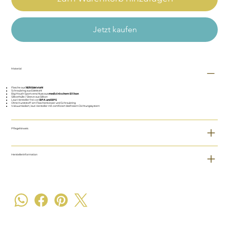
Jetzt kaufen
Material
Flasche aus
18/8 Edelstahl
Schraubring aus Edelstahl
Big Mouth Sportverschluss aus
medizinischem Silikon
Silikonhülle / Sleeve aus Silikon
Laut Hersteller frei von
BPA und BPS
Ohne Kunststoff am Flaschenkörper und Schraubring
Vakuumisoliert, laut Hersteller mit zertifiziert bleifreiem Dichtungssystem
Pflegehinweis
Herstellerinformation