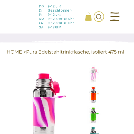
MO
9-12 Uhr
DI
Geschlossen
MI
9-12 Uhr
DO
9-12 & 14-18 Uhr
FR
9-12 & 14-18 Uhr
SA
9-13 Uhr
HOME
>
Pura Edelstahltrinkflasche, isoliert 475 ml