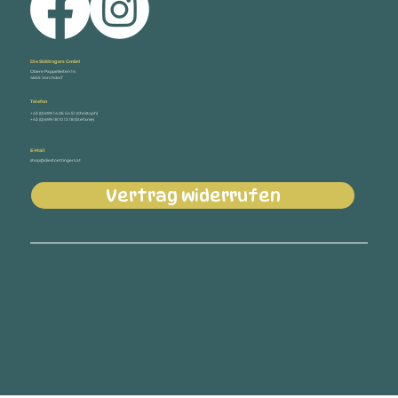
Die Stöttingers GmbH
Obere Pappelleiten 14
4655 Vorchdorf
Telefon
+43 (0) 699 14 05 54 51 (Christoph)
+43 (0) 699 18 10 13 18 (Stefanie)
E-Mail
shop@diestoettingers.at
Vertrag widerrufen