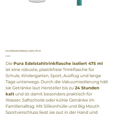
Pura Edelstahltrinkflasche, isoliert 475 ml
Preis
€ 38,00
Die
Pura Edelstahltrinkflasche isoliert 475 ml
ist eine robuste, plastikfreie Trinkflasche für
Schule, Kindergarten, Sport, Ausflug und lange
Tage unterwegs. Durch die Vakuumisolierung hält
sie Getränke laut Hersteller bis zu
24 Stunden
kalt
und ist damit besonders praktisch für
Wasser, Saftschorle oder kühle Getränke im
Familienalltag. Mit Silikonhülle und Big Mouth
Sportverschluss liegt sie gut in der Hand und