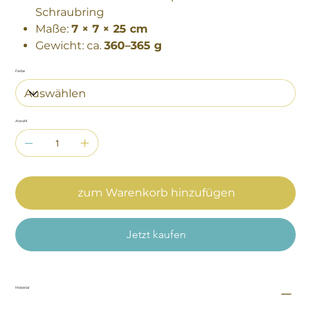
Schraubring
Maße:
7 × 7 × 25 cm
Gewicht: ca.
360–365 g
Farbe
Anzahl
zum Warenkorb hinzufügen
Jetzt kaufen
Material