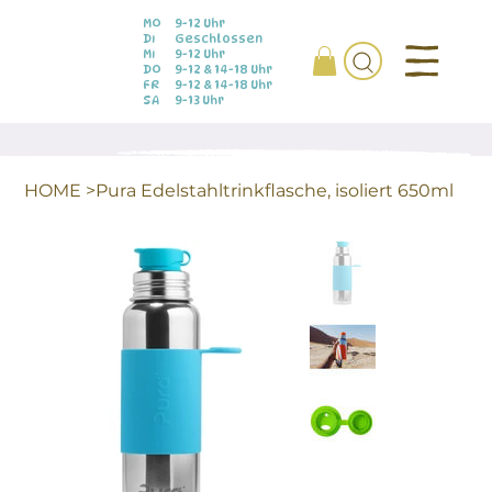
MO
9-12 Uhr
DI
Geschlossen
MI
9-12 Uhr
DO
9-12 & 14-18 Uhr
FR
9-12 & 14-18 Uhr
SA
9-13 Uhr
HOME
>
Pura Edelstahltrinkflasche, isoliert 650ml