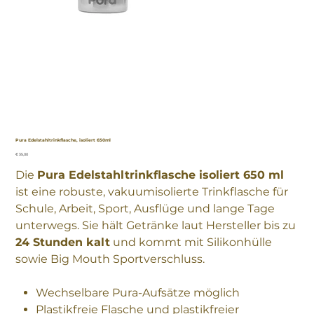
Pura Edelstahltrinkflasche, isoliert 650ml
Preis
€ 35,00
Die
Pura Edelstahltrinkflasche isoliert 650 ml
ist eine robuste, vakuumisolierte Trinkflasche für
Schule, Arbeit, Sport, Ausflüge und lange Tage
unterwegs. Sie hält Getränke laut Hersteller bis zu
24 Stunden kalt
und kommt mit Silikonhülle
sowie Big Mouth Sportverschluss.
Wechselbare Pura-Aufsätze möglich
Plastikfreie Flasche und plastikfreier