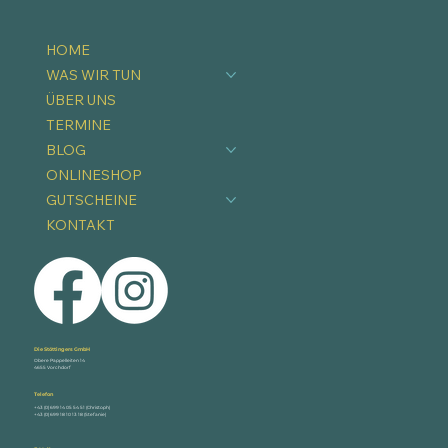
HOME
WAS WIR TUN
ÜBER UNS
TERMINE
BLOG
ONLINESHOP
GUTSCHEINE
KONTAKT
Die Stöttingers GmbH
Obere Pappelleiten 14
4655 Vorchdorf
Telefon
+43 (0) 699 14 05 54 51 (Christoph)
+43 (0) 699 18 10 13 18 (Stefanie)