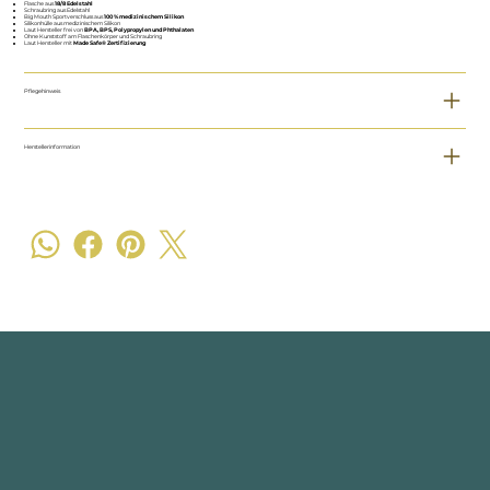
Flasche aus
18/8 Edelstahl
Schraubring aus Edelstahl
Big Mouth Sportverschluss aus
100 % medizinischem Silikon
Silikonhülle aus medizinischem Silikon
Laut Hersteller frei von
BPA, BPS, Polypropylen und Phthalaten
Ohne Kunststoff am Flaschenkörper und Schraubring
Laut Hersteller mit
Made Safe® Zertifizierung
Pflegehinweis
Herstellerinformation