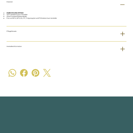
Material
medizinisches Silikon
100 % plastikfrei laut Hersteller
Ohne Kunststoffbestandteile
Frei von BPA, BPS, EA, PP, Polypropylen und Phthalaten laut Hersteller
Pflegehinweis
Herstellerinformation