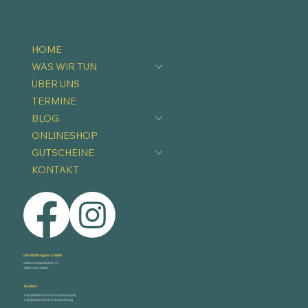
HOME
WAS WIR TUN
ÜBER UNS
TERMINE
BLOG
ONLINESHOP
GUTSCHEINE
KONTAKT
Die Stöttingers GmbH
Obere Pappelleiten 14
4655 Vorchdorf
Telefon
+43 (0) 699 14 05 54 51 (Christoph)
+43 (0) 699 18 10 13 18 (Stefanie)