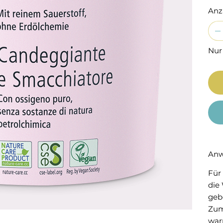
Anz
Nur
Anw
Für
die
geb
Zum 
war