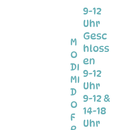
9-12
Uhr
Gesc
M
hloss
O
en
DI
9-12
MI
Uhr
D
9-12 &
O
14-18
F
Uhr
R