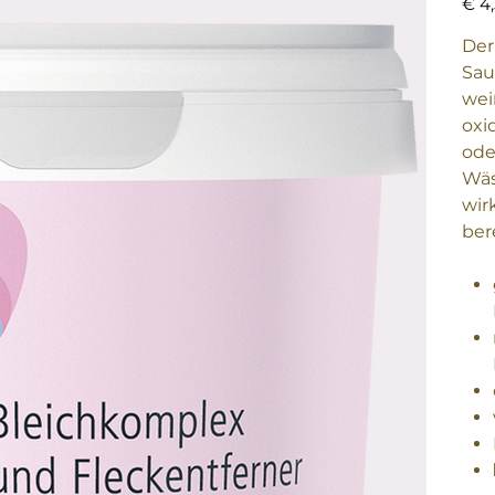
€ 4
Der
Sau
wei
oxi
ode
Wäs
wir
ber