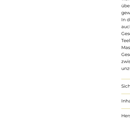
übe
gew
In 
auc
Ges
Teel
Mas
Ges
zwi
unz
Sic
Inha
Her