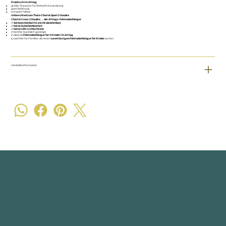
Praktisch im Alltag
großer Stauraum für Einkäufe & Ausrüstung
gute Belüftung
kompakt faltbar
Unterschied zum Thule Chariot Sport 2 Double
Chariot Cross 2 Double → der Alltags-Fahrradanhänger
✔
Seitenscheiben fix (nicht abnehmbar)
✔
keine Scheibenbremse
✔
keine LED-Lichtschiene
✔ leichter & preislich günstiger
✔ ideal als
Fahrradanhänger für 2 Kinder im Alltag
👉 perfekt für Familien, die einen
zuverlässigen Fahrradanhänger für Kinder
suchen
Herstellerinformation