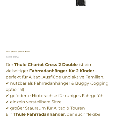
Thule Chariot Cross 2 double
Ursprünglicher
Angebotspreis
€ 1.299,95
€ 1.078,96
Preis
Der
Thule Chariot Cross 2 Double
ist ein
vielseitiger
Fahrradanhänger für 2 Kinder
–
perfekt für Alltag, Ausflüge und aktive Familien.
✔ nutzbar als Fahrradanhänger & Buggy (Jogging
optional)
✔ gefederte Hinterachse für ruhiges Fahrgefühl
✔ einzeln verstellbare Sitze
✔ großer Stauraum für Alltag & Touren
Ein
Thule Fahrradanhänger
, der euch flexibel