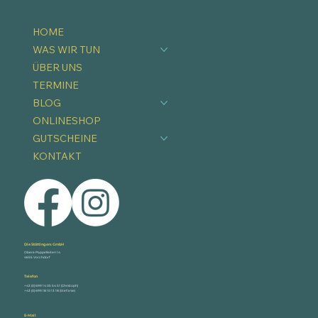
HOME
WAS WIR TUN
ÜBER UNS
TERMINE
BLOG
ONLINESHOP
GUTSCHEINE
KONTAKT
Die Stöttingers GmbH
Obere Pappelleiten 14
4655 Vorchdorf
Telefon
+43 (0) 699 14 05 54 51 (Christoph)
+43 (0) 699 18 10 13 18 (Stefanie)
E-Mail