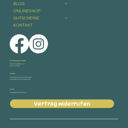
BLOG
ONLINESHOP
GUTSCHEINE
KONTAKT
Die Stöttingers GmbH
Obere Pappelleiten 14
4655 Vorchdorf
Telefon
+43 (0) 699 14 05 54 51 (Christoph)
+43 (0) 699 18 10 13 18 (Stefanie)
E-Mail
shop@diestoettingers.at
Vertrag widerrufen