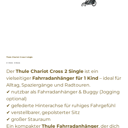
Thule Chariot Cross 2 single
Ursprünglicher
Angebotspreis
€ 1.199,95
€ 995,96
Preis
Der
Thule Chariot Cross 2 Single
ist ein
vielseitiger
Fahrradanhänger für 1 Kind
– ideal für
Alltag, Spaziergänge und Radtouren.
✔ nutzbar als Fahrradanhänger & Buggy (Jogging
optional)
✔ gefederte Hinterachse für ruhiges Fahrgefühl
✔ verstellbarer, gepolsterter Sitz
✔ großer Stauraum
Ein kompakter
Thule Fahrradanhänger
, der dich