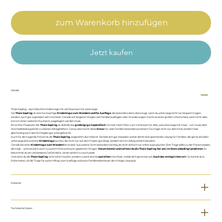
zum Warenkorb hinzufügen
Jetzt kaufen
Details
Thule Sapling – durchdachte Kindertrage mit viel Stauraum für unterwegs
Die
Thule Sapling
ist eine hochwertige
Kindertrage zum Wandern und für Ausflüge
, die besonders dann überzeugt, wenn du unterwegs nicht nur bequem tragen,
sondern auch gut organisiert sein möchtest. Gerade auf längeren Wegen, bei Familienausflügen oder Wanderungen macht es einen großen Unterschied, wenn nicht alles
extra in einen weiteren Rucksack ausgelagert werden muss.
Ein echter Pluspunkt der
Thule Sapling
ist deshalb das
großzügige Gepäckfach
. Du hast mehr Platz zum Verstauen für alles, was unterwegs mit muss – von Jause über
Wechselkleidung bis hin zu kleinen Alltagshelfern. Genau das macht diese
Kraxe
für viele Familien besonders praktisch: Du trägst nicht nur dein Kind, sondern hast
gleichzeitig auch das Wichtigste gut untergebracht.
Auch für die tragende Person ist die
Thule Sapling
angenehm durchdacht. Sie lässt sich gut anpassen und ist damit eine spannende Lösung für Familien, die gerne draußen
unterwegs sind und eine
Kindertrage
suchen, die nicht nur auf dem Papier gut klingt, sondern sich im Alltag wirklich bewährt.
Gerade bei einer
Kindertrage zum Wandern
ist es aber aus unserer Sicht besonders wichtig, sie nicht einfach nur online auszusuchen. Eine Trage sollte zu der Person passen,
die trägt – und natürlich auch zu eurem Kind und euren geplanten Wegen.
Darum kannst und solltest du die Thule Sapling bei uns im Store unbedingt probieren.
So
bekommst du ein viel besseres Gefühl dafür, ob sie wirklich zu euch passt.
Und wenn du die
Thule Sapling
nicht sofort kaufen, sondern zuerst einmal
ausleihen
möchtest, melde dich gerne bei uns.
Auch das ermöglichen wir
. So kannst du in
Ruhe testen, ob die Trage für euren Alltag, eure Ausflüge und eure Familienabenteuer die richtige Lösung ist.
Material
Technische Daten