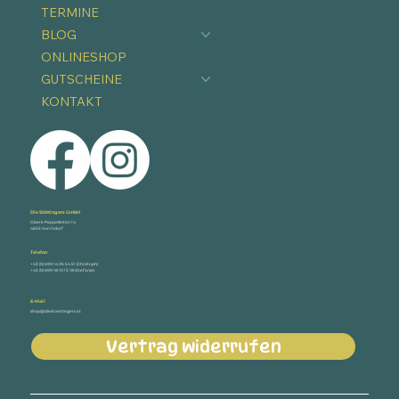
TERMINE
BLOG
ONLINESHOP
GUTSCHEINE
KONTAKT
Die Stöttingers GmbH
Obere Pappelleiten 14
4655 Vorchdorf
Telefon
+43 (0) 699 14 05 54 51 (Christoph)
+43 (0) 699 18 10 13 18 (Stefanie)
E-Mail
shop@diestoettingers.at
Vertrag widerrufen