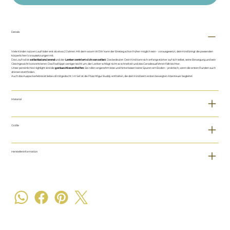
Details
Viele Kinder nutzen Laufräder erst ab etwa 2 Jahren. Mit dem woom WOW kann der Einstieg schon früher möglich sein – vorausgesetzt, dein Kind bringt die passenden
körperlichen Voraussetzungen mit.
Das Laufrad ist
selbstbalancierend
und der
Lenker zentriert sich von selbst
. Das bedeutet: Dein Kind kann sich anfangs stärker auf sich selbst, seine Bewegung und sein
Gleichgewicht konzentrieren. Das Rad kippt weniger leicht um, der Lenker schlägt nicht so schnell ein und das Geradeausfahren fällt leichter.
Unser persönliches Highlight sind die
geräuschlosen Reifen
. Sie rollen angenehm leise und hinterlassen keine Spuren am Boden – praktisch, wenn die ersten Runden auch
drinnen stattfinden.
Auch das Auspackerlebnis ist liebevoll mitgedacht: Im Set ist die Plüschfigur Buddy enthalten, die dein Kind beim ersten bewegten Abenteuer begleitet.
Material
Größe
Herstellerinformation