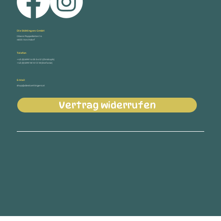
Die Stöttingers GmbH
Obere Pappelleiten 14
4655 Vorchdorf
Telefon
+43 (0) 699 14 05 54 51 (Christoph)
+43 (0) 699 18 10 13 18 (Stefanie)
E-Mail
shop@diestoettingers.at
Vertrag widerrufen