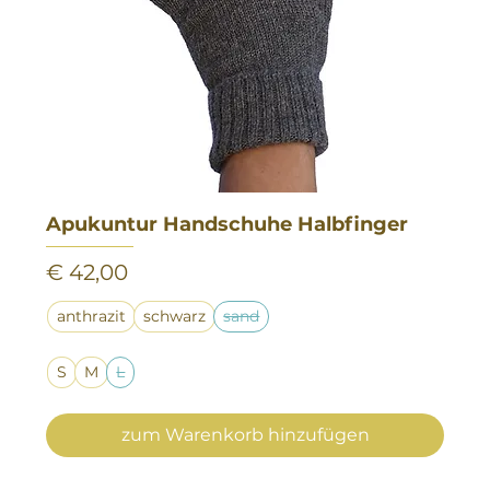
Apukuntur Handschuhe Halbfinger
Preis
€ 42,00
anthrazit
schwarz
sand
S
M
L
zum Warenkorb hinzufügen