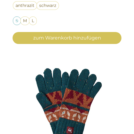
anthrazit
schwarz
S
M
L
zum Warenkorb hinzufügen