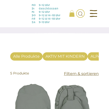
MO
9-12 Uhr
DI
Geschlossen
MI
9-12 Uhr
DO
9-12 & 14-18 Uhr
FR
9-12 & 14-18 Uhr
SA
9-13 Uhr
Alle Produkte
AKTIV MIT KINDERN
ALPAKA
5 Produkte
Filtern & sortieren