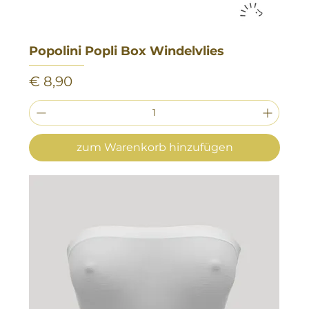
Popolini Popli Box Windelvlies
Preis
€ 8,90
zum Warenkorb hinzufügen