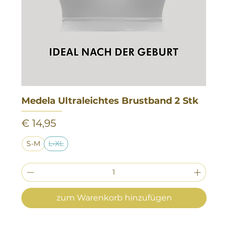
Medela Ultraleichtes Brustband 2 Stk
Preis
€ 14,95
S-M
L-XL
zum Warenkorb hinzufügen