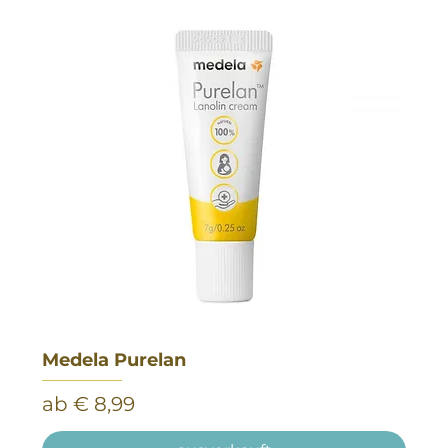
Medela Purelan
Sale-Preis
ab
€ 8,99