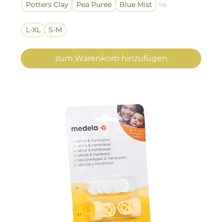
Potters Clay
Pea Puree
Blue Mist
+4
L-XL
S-M
zum Warenkorb hinzufügen