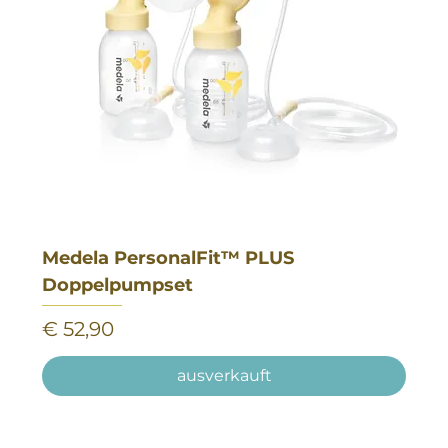
Medela PersonalFit™ PLUS
Doppelpumpset
Preis
€ 52,90
ausverkauft