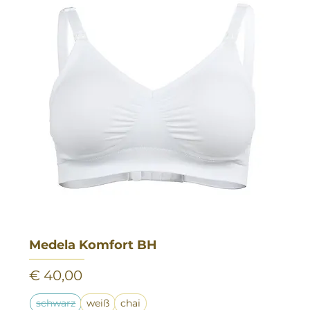
Medela Komfort BH
Preis
€ 40,00
schwarz
weiß
chai