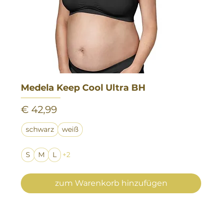
Medela Keep Cool Ultra BH
Preis
€ 42,99
schwarz
weiß
S
M
L
+2
zum Warenkorb hinzufügen