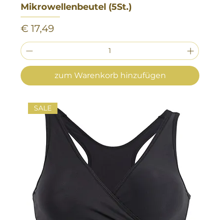
Mikrowellenbeutel (5St.)
Preis
€ 17,49
zum Warenkorb hinzufügen
SALE