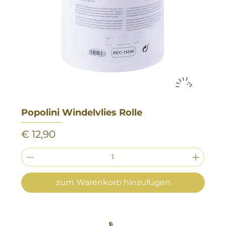
Popolini Windelvlies Rolle
Preis
€ 12,90
zum Warenkorb hinzufügen