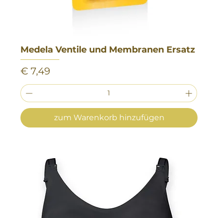
Medela Ventile und Membranen Ersatz
Preis
€ 7,49
zum Warenkorb hinzufügen