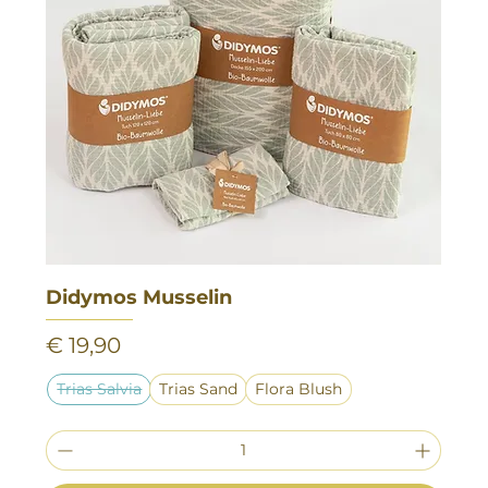
Didymos Musselin
Preis
€ 19,90
Trias Salvia
Trias Sand
Flora Blush