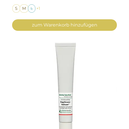
S
M
L
+1
zum Warenkorb hinzufügen