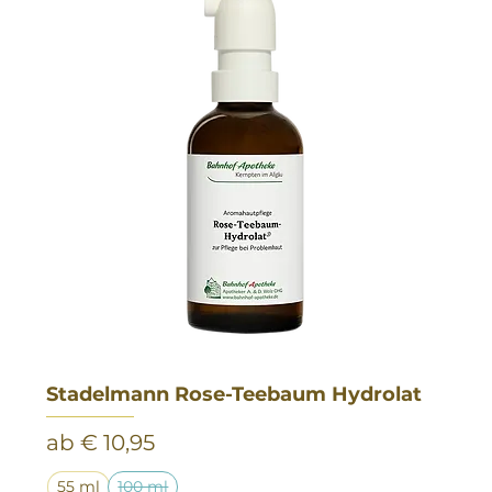
Stadelmann Rose-Teebaum Hydrolat
Sale-Preis
ab
€ 10,95
55 ml
100 ml