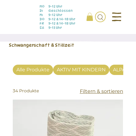
MO
9-12 Uhr
DI
Geschlossen
MI
9-12 Uhr
DO
9-12 & 14-18 Uhr
FR
9-12 & 14-18 Uhr
SA
9-13 Uhr
Schwangerschaft & Stillzeit
Alle Produkte
AKTIV MIT KINDERN
ALPAKA
34 Produkte
Filtern & sortieren