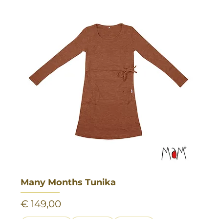
Many Months Tunika
Preis
€ 149,00