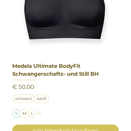
Medela Ultimate BodyFit
Schwangerschafts- und Still BH
Preis
€ 50,00
schwarz
weiß
S
M
L
+1
zum Warenkorb hinzufügen