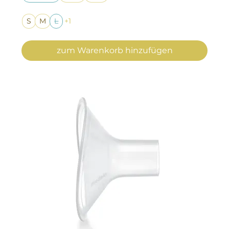
S
M
L
+1
zum Warenkorb hinzufügen