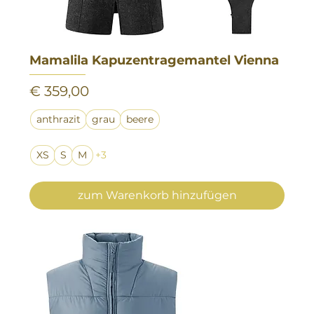
Mamalila Kapuzentragemantel Vienna
Preis
€ 359,00
anthrazit
grau
beere
XS
S
M
+3
zum Warenkorb hinzufügen