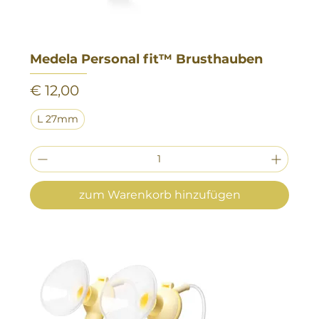
Medela Personal fit™ Brusthauben
Preis
€ 12,00
L 27mm
zum Warenkorb hinzufügen