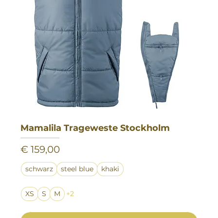
Mamalila Trageweste Stockholm
Preis
€ 159,00
schwarz
steel blue
khaki
XS
S
M
+2