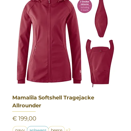
Mamalila Softshell Tragejacke
Allrounder
Preis
€ 199,00
navy
schwarz
beere
+2