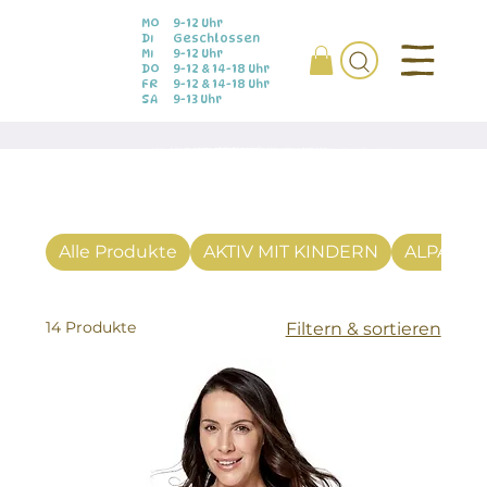
MO
9-12 Uhr
DI
Geschlossen
MI
9-12 Uhr
DO
9-12 & 14-18 Uhr
FR
9-12 & 14-18 Uhr
SA
9-13 Uhr
Alle Produkte
AKTIV MIT KINDERN
ALPAKA
14 Produkte
Filtern & sortieren