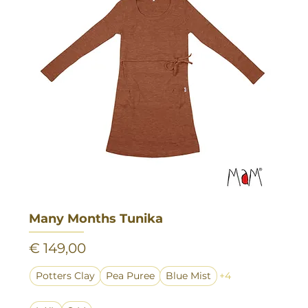
Many Months Tunika
Preis
€ 149,00
Potters Clay
Pea Puree
Blue Mist
+4