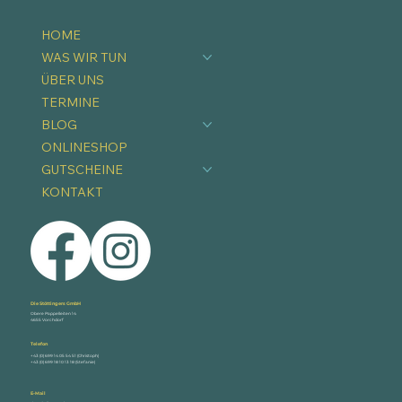
HOME
WAS WIR TUN
ÜBER UNS
TERMINE
BLOG
ONLINESHOP
GUTSCHEINE
KONTAKT
Die Stöttingers GmbH
Obere Pappelleiten 14
4655 Vorchdorf
Telefon
+43 (0) 699 14 05 54 51 (Christoph)
+43 (0) 699 18 10 13 18 (Stefanie)
E-Mail