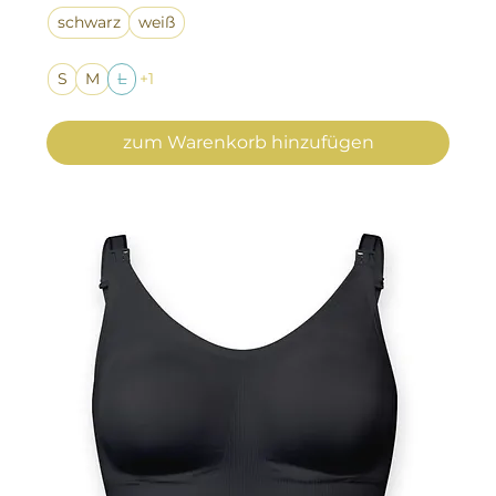
schwarz
weiß
S
M
L
+1
zum Warenkorb hinzufügen