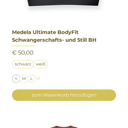
Medela Ultimate BodyFit
Schwangerschafts- und Still BH
Preis
€ 50,00
schwarz
weiß
S
M
L
+1
zum Warenkorb hinzufügen