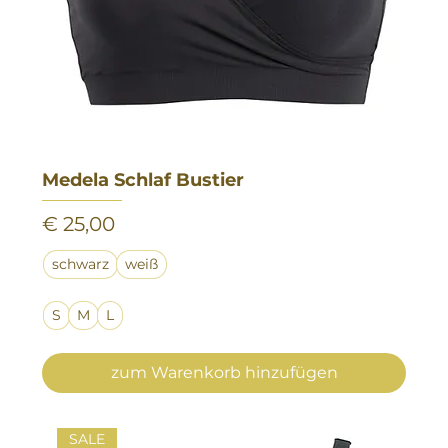
Medela Schlaf Bustier
Preis
€ 25,00
schwarz
weiß
S
M
L
zum Warenkorb hinzufügen
SALE