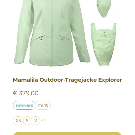
Mamalila Outdoor-Tragejacke Explorer
Preis
€ 379,00
schwarz
mint
XS
S
M
+2