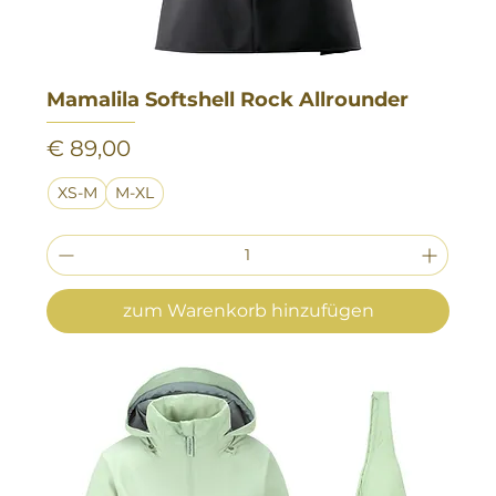
Mamalila Softshell Rock Allrounder
Preis
€ 89,00
XS-M
M-XL
zum Warenkorb hinzufügen