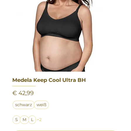
Medela Keep Cool Ultra BH
Preis
€ 42,99
schwarz
weiß
S
M
L
+2