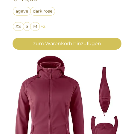
agave
dark rose
XS
S
M
+2
zum Warenkorb hinzufügen