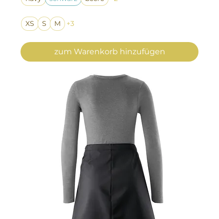
XS
S
M
+3
zum Warenkorb hinzufügen