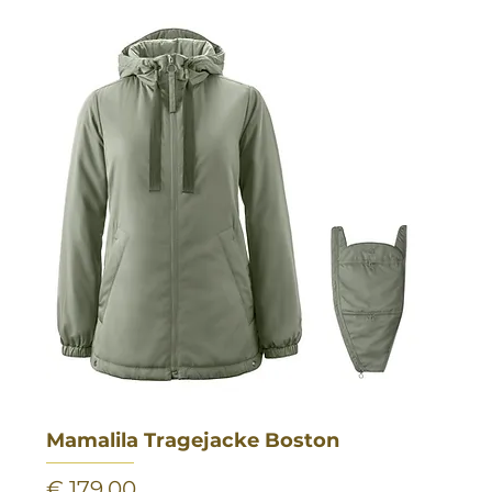
Mamalila Tragejacke Boston
Preis
€ 179,00