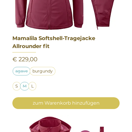
Mamalila Softshell-Tragejacke
Allrounder fit
Preis
€ 229,00
agave
burgundy
S
M
L
zum Warenkorb hinzufügen