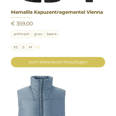
Mamalila Kapuzentragemantel Vienna
Preis
€ 359,00
anthrazit
grau
beere
XS
S
M
+3
zum Warenkorb hinzufügen