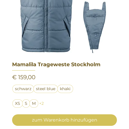
Mamalila Trageweste Stockholm
Preis
€ 159,00
schwarz
steel blue
khaki
XS
S
M
+2
zum Warenkorb hinzufügen