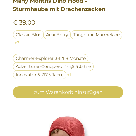
Many Months Dino Hood -
Sturmhaube mit Drachenzacken
Preis
€ 39,00
Classic Blue
Acai Berry
Tangerine Marmelade
+3
Charmer-Explorer 3-12I18 Monate
Adventurer-Conqueror 1-4,5I5 Jahre
Innovator 5-7I7,5 Jahre
+1
zum Warenkorb hinzufügen