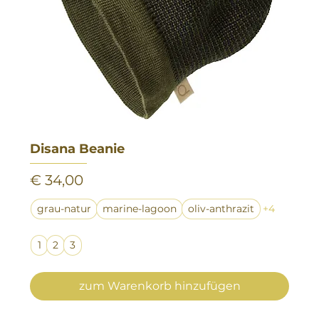
Disana Beanie
Preis
€ 34,00
grau-natur
marine-lagoon
oliv-anthrazit
+4
1
2
3
zum Warenkorb hinzufügen