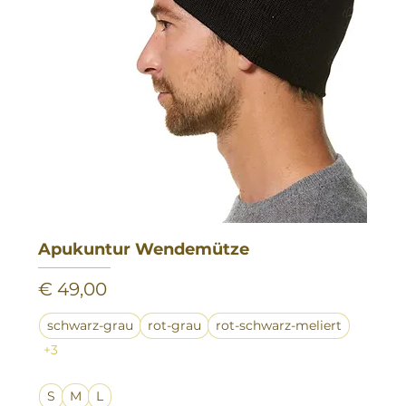
Apukuntur Wendemütze
Preis
€ 49,00
schwarz-grau
rot-grau
rot-schwarz-meliert
+3
S
M
L