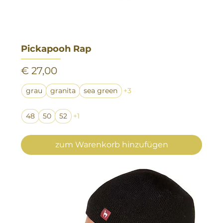
Pickapooh Rap
Preis
€ 27,00
grau
granita
sea green
+3
48
50
52
+1
zum Warenkorb hinzufügen