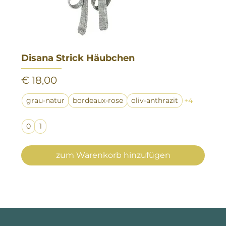
Disana Strick Häubchen
Preis
€ 18,00
grau-natur
bordeaux-rose
oliv-anthrazit
+4
0
1
zum Warenkorb hinzufügen