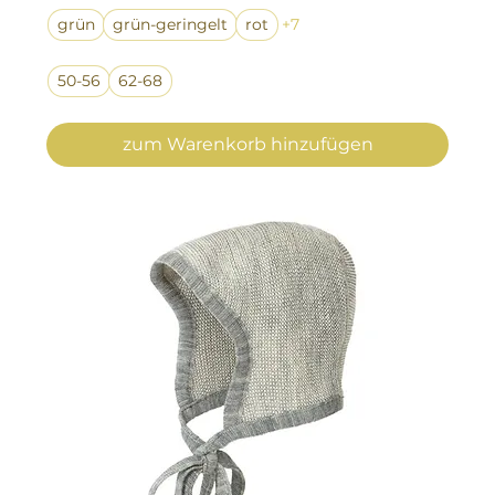
grün
grün-geringelt
rot
+7
50-56
62-68
zum Warenkorb hinzufügen