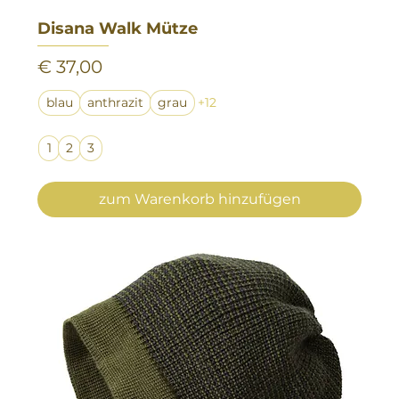
Disana Walk Mütze
Preis
€ 37,00
blau
anthrazit
grau
+12
1
2
3
zum Warenkorb hinzufügen