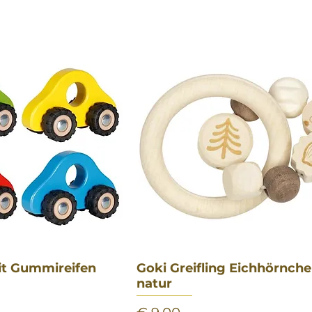
it Gummireifen
nellansicht
Goki Greifling Eichhörnch
Schnellansicht
natur