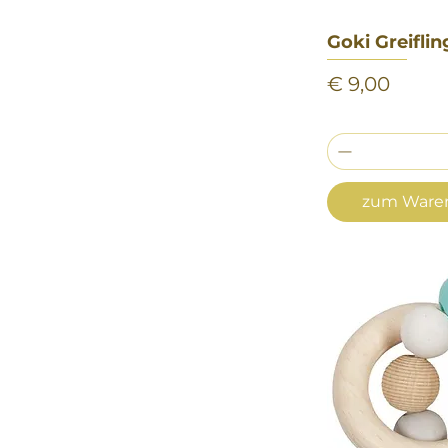
Goki Greiflin
Sch
Preis
€ 9,00
zum Waren