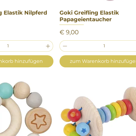
g Elastik Nilpferd
nellansicht
Goki Greifling Elastik
Schnellansicht
Papageientaucher
Preis
€ 9,00
korb hinzufügen
zum Warenkorb hinzufüg