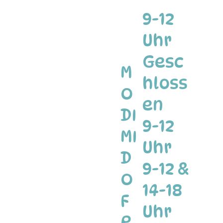
9-12
Uhr
Gesc
M
hloss
O
en
DI
9-12
MI
Uhr
D
9-12 &
O
14-18
F
Uhr
R