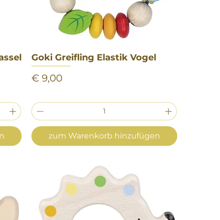
rassel
Goki Greifling Elastik Vogel
Schnellansicht
Preis
€ 9,00
en
zum Warenkorb hinzufügen