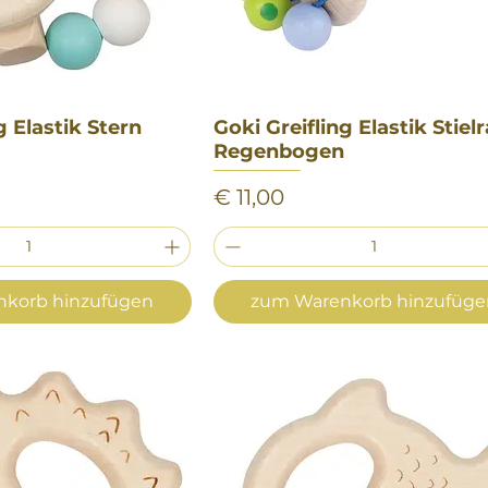
g Elastik Stern
nellansicht
Goki Greifling Elastik Stiel
Schnellansicht
Regenbogen
Preis
€ 11,00
korb hinzufügen
zum Warenkorb hinzufüg