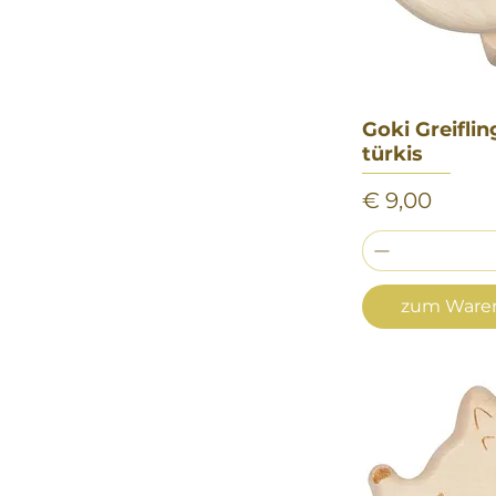
Goki Greiflin
Sch
türkis
Preis
€ 9,00
zum Waren