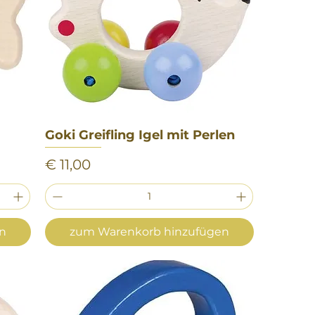
Goki Greifling Igel mit Perlen
Schnellansicht
Preis
€ 11,00
en
zum Warenkorb hinzufügen