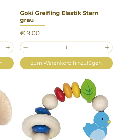
Goki Greifling Elastik Stern
Schnellansicht
grau
Preis
€ 9,00
en
zum Warenkorb hinzufügen