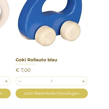
n
Goki Rollauto blau
Schnellansicht
Preis
€ 7,00
en
zum Warenkorb hinzufügen