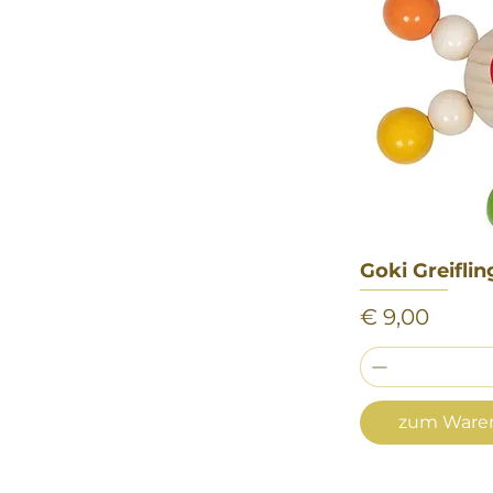
Goki Greiflin
Sch
Preis
€ 9,00
zum Waren