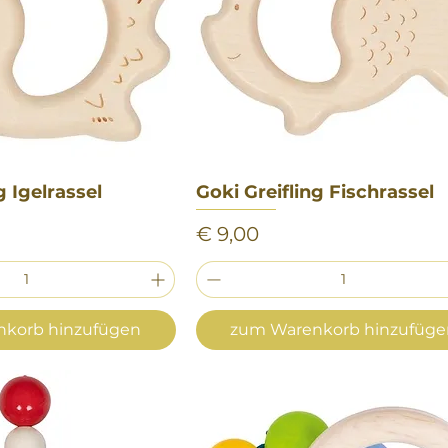
g Igelrassel
nellansicht
Goki Greifling Fischrassel
Schnellansicht
Preis
€ 9,00
korb hinzufügen
zum Warenkorb hinzufüg