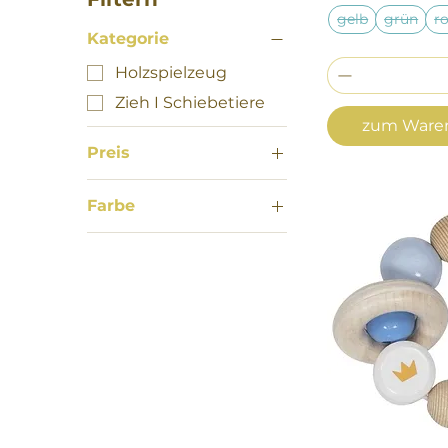
gelb
grün
r
Kategorie
Holzspielzeug
Zieh I Schiebetiere
zum Waren
Preis
Farbe
7 €
11 €
blau
gelb
grün
rot